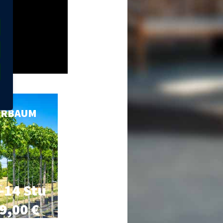
ERBAUM
-14 Stu
9,00 €