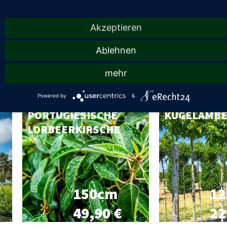
Akzeptieren
Ablehnen
mehr
Powered by
&
PORTUGIESISCHE
KUGELAMB
LORBEERKIRSCHE
150cm
12
49,90 €
22